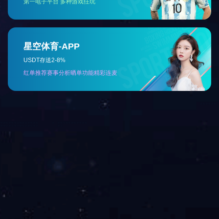
关于我们
产品中心
新闻动态
招商加盟
开云网页版·官方版在线登入-开云(中国)
邮箱订阅
通过订阅我们的邮件列表，您将更新我们的最新消息。 填写你的电子邮件：
验证码:
提交