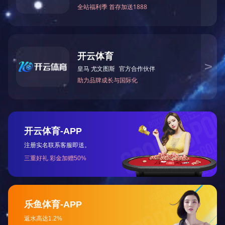
空氧混合器
空氧混合仪
急救转运呼吸机
呼吸管路硅胶类产品
新闻资讯
神鹿医疗全国售后服务电话400-993-6860
开云网页版·官方版在线登入-开云(中国) 选购攻略| 3L机/5L机？到
底选哪个？
医用分子筛开云网页版·官方版在线登入-开云(中国) SL-
3A330/530系列使用视频
医用分子筛开云网页版·官方版在线登入-开云(中国) SL-3W系列使
用视频