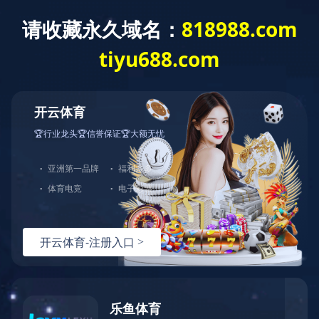
语言选择:
网站导航
Toggl
navig
开云网页版·官方版在线登入-开云(中国)