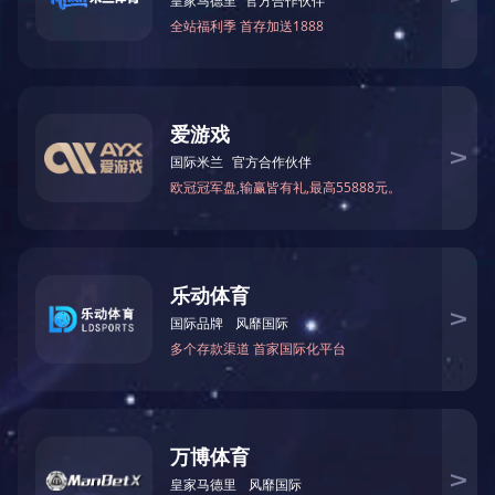
医用分子筛开云网页版·官方版
在线登入-开云(中国) SL-3E-
350/320
首页
前一页
1
后一页
尾页
产品中心
开云网页版·官方版在线登入-开云(中国)
褥疮防治床垫
雾化器
简易呼吸器
医用空气压缩机