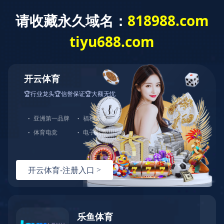
语言选择:
网站导航
Toggl
navig
开云网页版·官方版在线登入-开云(中国)