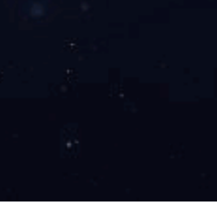
产品型号：SL-3E-310
产品机型：3升
产品重量：16KG
产品尺寸：260×336×470MM
产品咨询
氧气浓
氧气流量
运行
输入
输出压力
净重
外形尺寸(长*宽*
度%
范围
噪音
功率
(Mpa)
(kg)
高(mm)
（V/V）
(L/min)
(db)
(w)
大于等于
0.045-
0-3
47
280
15
336*260*470
90
0.08