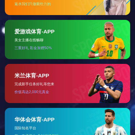
上一款产品：没有了！
下一款产品：没有了！
其他产品