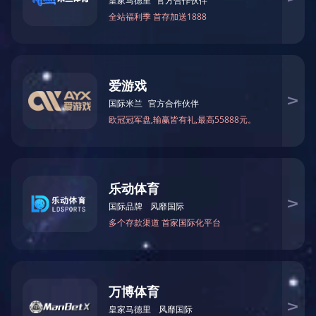
简易呼吸器【复苏器】系列
材 质：PVC、硅胶
结构组成：呼吸气囊，面罩，组合颈，储气袋，连接管，
开口器和口咽通道。
适用范围：主要用于心肺复苏和一般人工呼吸辅助时使用。