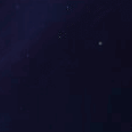
空氧混合仪
急救转运呼吸机
呼吸管路硅胶类产品
新闻资讯
神鹿医疗全国售后服务电话400-993-6860
开云网页版·官方版在线登入-开云(中国) 选购攻略| 3L机/5L机？到
底选哪个？
医用分子筛开云网页版·官方版在线登入-开云(中国) SL-
3A330/530系列使用视频
医用分子筛开云网页版·官方版在线登入-开云(中国) SL-3W系列使
用视频
家用开云网页版·官方版在线登入-开云(中国) 应对新冠真的有用
吗？