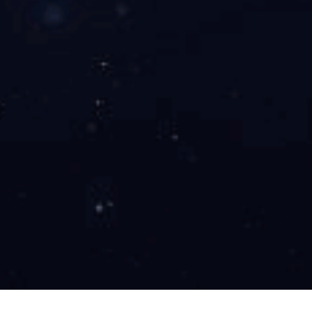
产品中心
新闻动态
招商加盟
开云网页版·官方版在线登入-开云(中国)
邮箱订阅
通过订阅我们的邮件列表，您将更新我们的最新消息。 填写你的电子邮件：
验证码:
提交